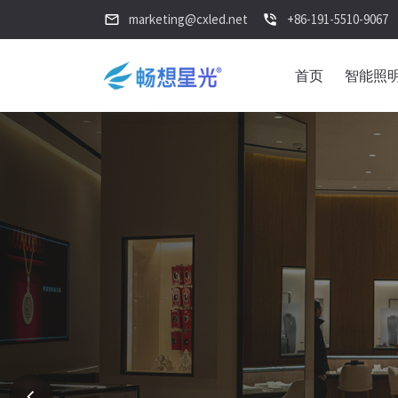
marketing@cxled.net
+86-191-5510-9067
mail_outline
phone_in_talk
首页
智能照
畅想星光®
ThinkFre
精准调光，高显色无频闪。为不