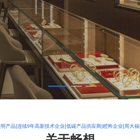
照明产品|连续9年高新技术企业|低碳产品供应商|瞪羚企业|周大
关于畅想