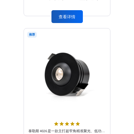
查看详情
推荐
star
star
star
star
star
泰勒斯 4026 是一款主打超窄角精准聚光、低功率高亮聚焦的展柜 / 橱窗顶光专用灯，以 15° 极窄光束、日亚 ···