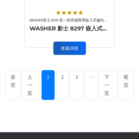
star
star
star
star
star
WASHER 影士 8297 是一款高端商用嵌入式偏光洗墙天花灯，专为珠宝门店、奢侈品展厅、轻奢形象墙打造。采用专···
WASHER 影士 8297 嵌入式偏光洗墙天花灯
查看详情
首
上
1
2
3
···
下
尾
页
一
一
页
页
页