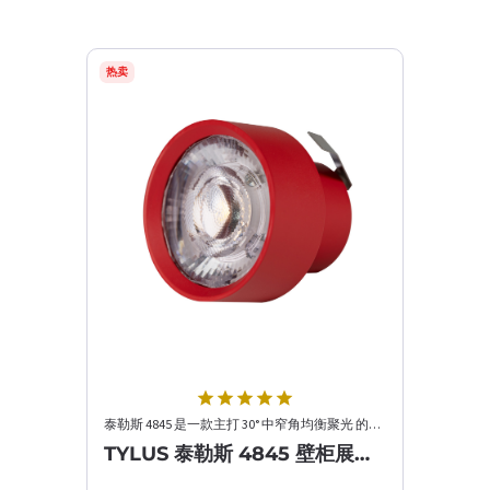
热卖
star
star
star
star
star
泰勒斯 4845 是一款主打 30° 中窄角均衡聚光 的展柜 / 橱窗顶光专用灯，延续了系列高端芯片、顶级防眩的核···
TYLUS 泰勒斯 4845 壁柜展柜橱窗顶光照明