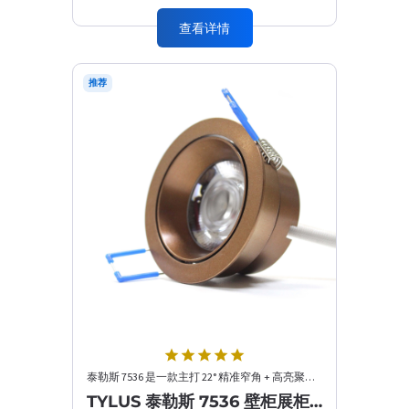
查看详情
推荐
star
star
star
star
star
泰勒斯 7536 是一款主打 22° 精准窄角 + 高亮聚光 的高端展柜 / 橱窗顶光专用灯，搭载朗明纳斯芯片，以 8W···
TYLUS 泰勒斯 7536 壁柜展柜橱窗顶光照明