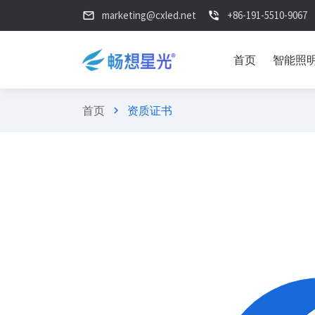
marketing@cxled.net
+86-191-5510-9067
mail_outline
phone_in_talk
首页
智能照
首页
资质证书
chevron_right