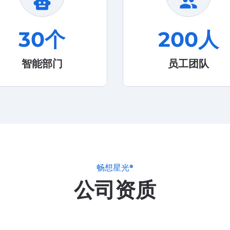
smart_toy
group
30
个
200
人
智能部门
员工团队
畅想星光®
公司资质