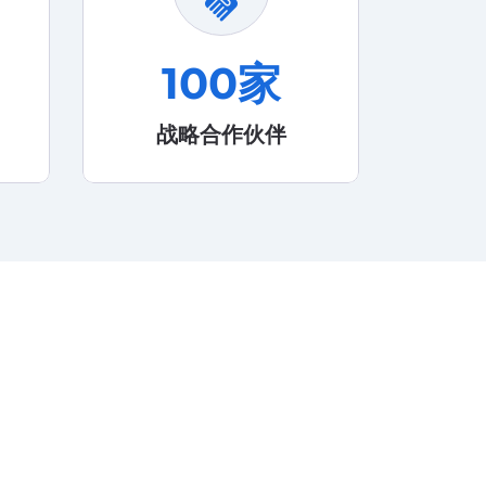
handshake
100
家
战略合作伙伴