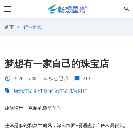
search
首页
行业动态
chevron_right
梦想有一家自己的珠宝店
access_time
2026-05-08
by
畅想照明
chat_bubble
219
sell
店铺灯光
射灯
珠宝店灯光
珠宝射灯
装修设计｜克制的极简美学
整体是低饱和莫兰迪风，深灰墙面+雾霾蓝拱门+米调软装。