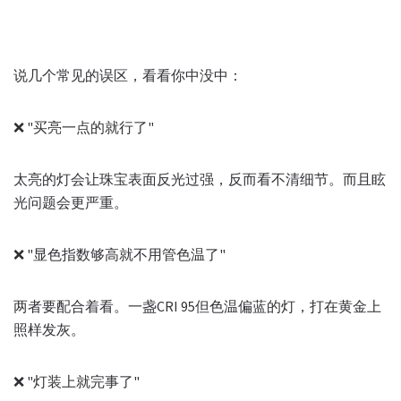
说几个常见的误区，看看你中没中：
❌ "买亮一点的就行了"
太亮的灯会让珠宝表面反光过强，反而看不清细节。而且眩
光问题会更严重。
❌ "显色指数够高就不用管色温了"
两者要配合着看。一盏CRI 95但色温偏蓝的灯，打在黄金上
照样发灰。
❌ "灯装上就完事了"