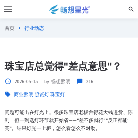
search
首页
行业动态
chevron_right
珠宝店总觉得"差点意思"？
access_time
2026-05-15
by
畅想照明
chat_bubble
216
sell
商业照明
照货灯
珠宝灯
问题可能出在灯光上。很多珠宝店老板舍得花大钱进货、陈
列，但一到选灯环节就开始省——"差不多就行""反正都能
亮"。结果灯光一上柜，怎么看怎么不对劲。