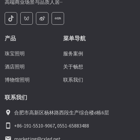
高端商业场景与品质人居···
产品
菜单导航
珠宝照明
服务案例
酒店照明
关于畅想
博物馆照明
联系我们
联系我们
location_on
合肥市高新区杨林路西段生产综合楼d栋6层
smartphone
+86-191-5510-9067
,
0551-65883488
email
marketing@cxled.net