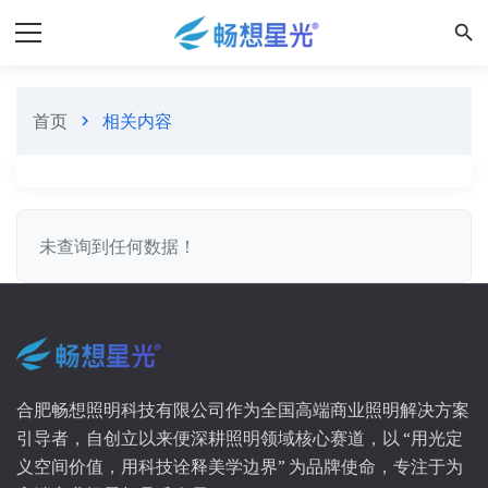
search
首页
相关内容
chevron_right
未查询到任何数据！
合肥畅想照明科技有限公司作为全国高端商业照明解决方案
引导者，自创立以来便深耕照明领域核心赛道，以 “用光定
义空间价值，用科技诠释美学边界” 为品牌使命，专注于为