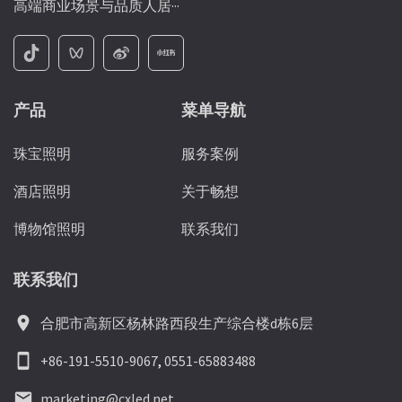
高端商业场景与品质人居···
产品
菜单导航
珠宝照明
服务案例
酒店照明
关于畅想
博物馆照明
联系我们
联系我们
location_on
合肥市高新区杨林路西段生产综合楼d栋6层
smartphone
+86-191-5510-9067
,
0551-65883488
email
marketing@cxled.net