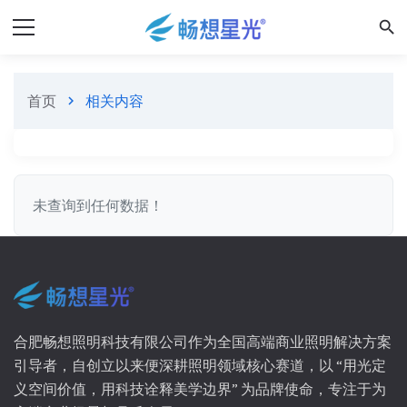
search
首页
相关内容
chevron_right
未查询到任何数据！
合肥畅想照明科技有限公司作为全国高端商业照明解决方案
引导者，自创立以来便深耕照明领域核心赛道，以 “用光定
义空间价值，用科技诠释美学边界” 为品牌使命，专注于为