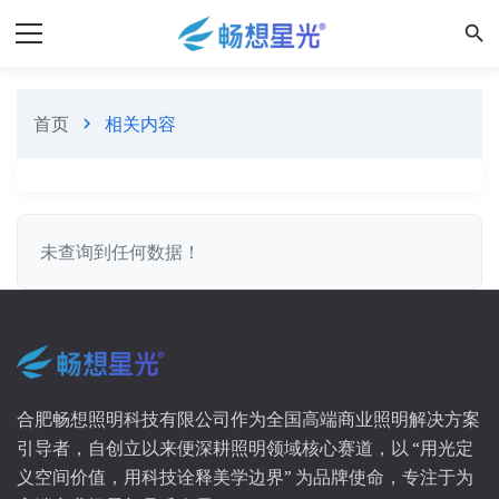
search
首页
相关内容
chevron_right
未查询到任何数据！
合肥畅想照明科技有限公司作为全国高端商业照明解决方案
引导者，自创立以来便深耕照明领域核心赛道，以 “用光定
义空间价值，用科技诠释美学边界” 为品牌使命，专注于为