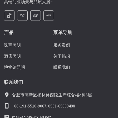
高端商业场景与品质人居···
产品
菜单导航
珠宝照明
服务案例
酒店照明
关于畅想
博物馆照明
联系我们
联系我们
location_on
合肥市高新区杨林路西段生产综合楼d栋6层
smartphone
+86-191-5510-9067
,
0551-65883488
email
marketing@cxled.net